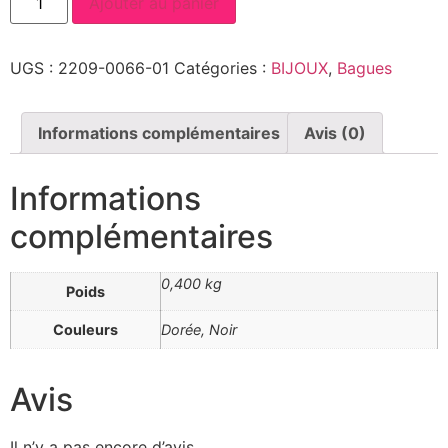
Ajouter au panier
de
BAGUE
DOREE
AGATE
UGS :
2209-0066-01
Catégories :
BIJOUX
,
Bagues
REGLABLE
Informations complémentaires
Avis (0)
Informations
complémentaires
0,400 kg
Poids
Couleurs
Dorée, Noir
Avis
Il n’y a pas encore d’avis.