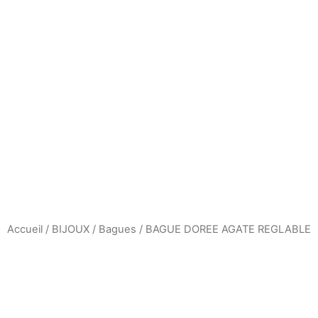
Aller
au
contenu
Accueil
/
BIJOUX
/
Bagues
/ BAGUE DOREE AGATE REGLABLE