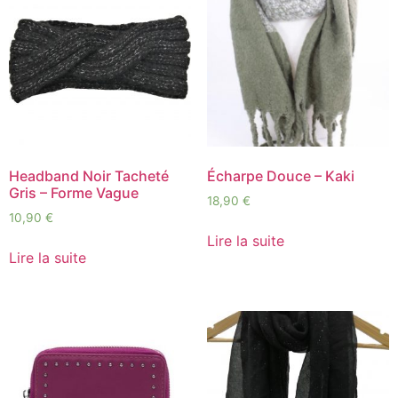
Headband Noir Tacheté
Écharpe Douce – Kaki
Gris – Forme Vague
18,90
€
10,90
€
Lire la suite
Lire la suite