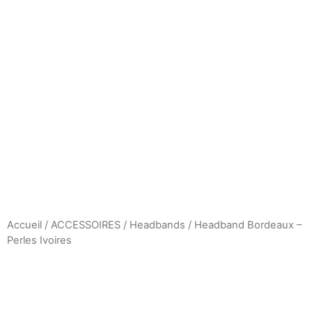
Aller
au
contenu
Accueil
/
ACCESSOIRES
/
Headbands
/ Headband Bordeaux –
Perles Ivoires