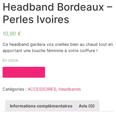
Headband Bordeaux –
Perles Ivoires
10,90
€
Ce headband gardera vos oreilles bien au chaud tout en
apportant une touche féminine à votre coiffure !
En stock
quantité
Ajouter au panier
de
Headband
Bordeaux
-
Catégories :
ACCESSOIRES
,
Headbands
Perles
Ivoires
Informations complémentaires
Avis (0)