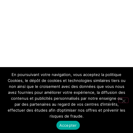
BRACELET DORE SOLEIL
En poursuivant votre navigation, vous acceptez la politique
JASPE
Cookies, le dépôt de cookies et technologies similaires tiers ou
non ainsi que le croisement avec des données que vous nous
15,90
€
avez fournies pour améliorer votre expérience, la diffusion des
contenus et publicités personnalisés par notre enseigne ou
Lire la suite
par des partenaires au regard de vos centres d’intérêts,
effectuer des études afin d’optimiser nos offres et prévenir les
risques de fraude.
Accepter