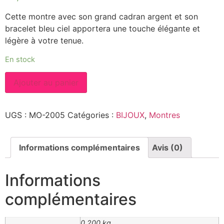
Cette montre avec son grand cadran argent et son
bracelet bleu ciel apportera une touche élégante et
légère à votre tenue.
En stock
quantité
Ajouter au panier
de
Montre
Bleue
Ciel
UGS :
MO-2005
Catégories :
BIJOUX
,
Montres
Informations complémentaires
Avis (0)
Informations
complémentaires
0,200 kg