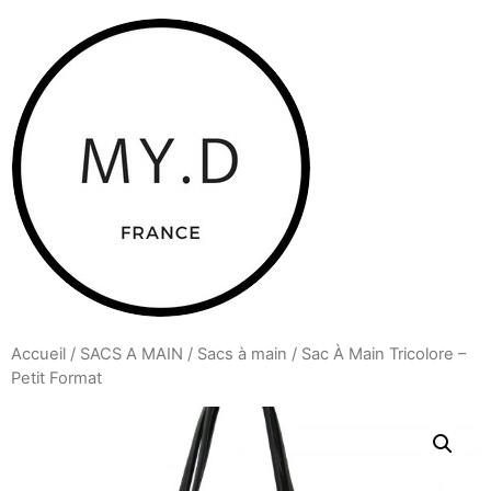
Aller
au
contenu
Accueil
/
SACS A MAIN
/
Sacs à main
/ Sac À Main Tricolore –
Petit Format