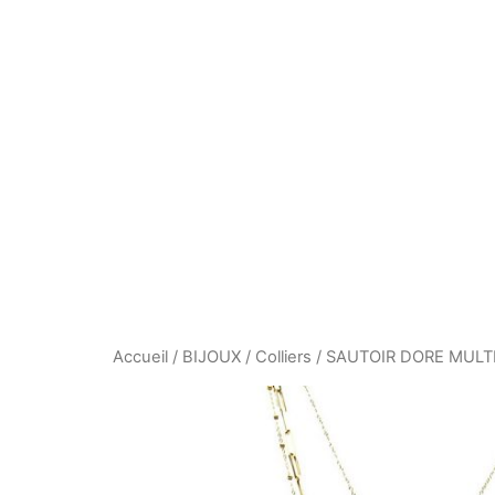
Aller
au
contenu
Accueil
/
BIJOUX
/
Colliers
/ SAUTOIR DORE MULT