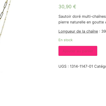
30,90
€
Sautoir doré multi-chaînes 
pierre naturelle en goutte 
Longueur de la chaîne
: 3
En stock
quantité
Ajouter au panier
de
SAUTOIR
DORE
MULTI-
UGS :
1314-1147-01
Catégo
CHAINES
AGATE